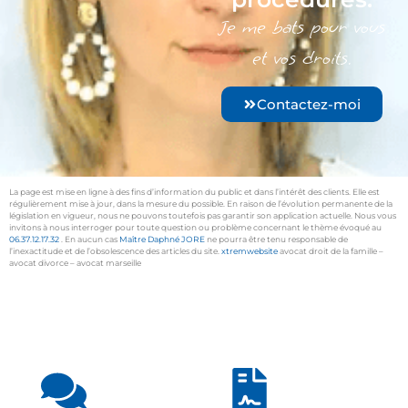
Je me bats pour vous
et vos droits.
Contactez-moi
La page est mise en ligne à des fins d’information du public et dans l’intérêt des clients. Elle est
régulièrement mise à jour, dans la mesure du possible. En raison de l’évolution permanente de la
législation en vigueur, nous ne pouvons toutefois pas garantir son application actuelle. Nous vous
invitons à nous interroger pour toute question ou problème concernant le thème évoqué au
06.37.12.17.32
. En aucun cas
Maître Daphné JORE
ne pourra être tenu responsable de
l’inexactitude et de l’obsolescence des articles du site.
xtremwebsite
avocat droit de la famille –
avocat divorce – avocat marseille