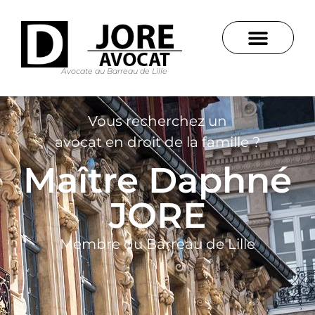
Avocate au Barreau de Lille
Vous recherchez un
avocat en droit de la famille ?
Maître Daphné
JORE
Membre du Barreau de Lille