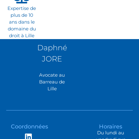
Expertise de
plus de 10
ans dans le
domaine du
droit à Lille
Daphné
JORE
Avocate au
Barreau de
Lille
Coordonnées
Horaires
Du lundi au