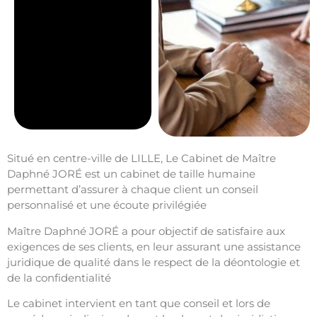
Situé en centre-ville de LILLE, Le Cabinet de Maître
Daphné JORÉ est un cabinet de taille humaine
permettant d’assurer à chaque client un conseil
personnalisé et une écoute privilégiée
Maître Daphné JORÉ a pour objectif de satisfaire aux
exigences de ses clients, en leur assurant une assistance
juridique de qualité dans le respect de la déontologie et
de la confidentialité
Le cabinet intervient en tant que conseil et lors de