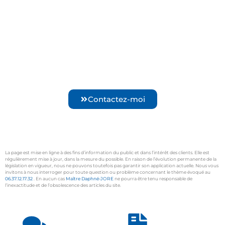
Mon Cabinet vous assiste durant
toutes les phases de vos
procédures.
» Je me bats pour vous et vos droits «
Contactez-moi
La page est mise en ligne à des fins d’information du public et dans l’intérêt des clients. Elle est
régulièrement mise à jour, dans la mesure du possible. En raison de l’évolution permanente de la
législation en vigueur, nous ne pouvons toutefois pas garantir son application actuelle. Nous vous
invitons à nous interroger pour toute question ou problème concernant le thème évoqué au
06.37.12.17.32
. En aucun cas
Maître Daphné-JORE
ne pourra être tenu responsable de
l’inexactitude et de l’obsolescence des articles du site.
xtremwebsite
Divorce pour faute marseille