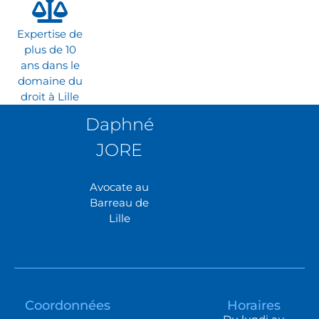
Expertise de
plus de 10
ans dans le
domaine du
droit à Lille
Daphné
JORE
Avocate au
Barreau de
Lille
Coordonnées
Horaires