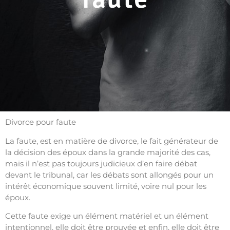
Divorce pour faute
La faute, est en matière de divorce, le fait générateur de
la décision des époux dans la grande majorité des cas,
mais il n’est pas toujours judicieux d’en faire débat
devant le tribunal, car les débats sont allongés pour un
intérêt économique souvent limité, voire nul pour les
époux.
Cette faute exige un élément matériel et un élément
intentionnel, elle doit être prouvée et enfin, elle doit être