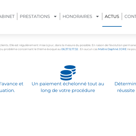
ABINET
PRESTATIONS
HONORAIRES
ACTUS
CON
s clients. Elle est régulièrement mise à jour, dans la mesure du possible. En raison de l’évolution perman
ion ou problème concernant le thème évoqué au
06.37.12.17.32
. En aucun cas
Maître Daphné JORE
ne pour
l'avance et
Un paiement échelonné tout au
Détermin
uation.
long de votre procédure
réussite