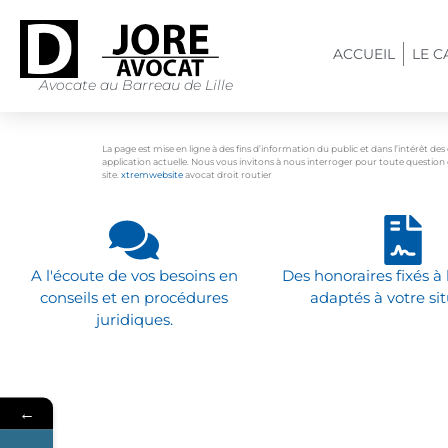
ACCUEIL
LE C
Avocate au Barreau de Lille
La page est mise en ligne à des fins d’information du public et dans l’intérêt de
application actuelle. Nous vous invitons à nous interroger pour toute quest
site.
xtremwebsite
avocat droit routier
A l'écoute de vos besoins en
Des honoraires fixés à 
conseils et en procédures
adaptés à votre sit
juridiques.
←