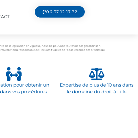
06.37.12.17.32
TACT
ente de la législation en vigueur, nous ne pouvons toutefois pas garantir son
ra être tenu responsable de l’inexactitude et de l’obsolescence des articles du
ation pour obtenir un
Expertise de plus de 10 ans dans
 dans vos procédures
le domaine du droit à Lille