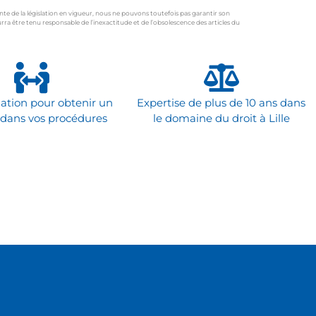
ente de la législation en vigueur, nous ne pouvons toutefois pas garantir son
ra être tenu responsable de l’inexactitude et de l’obsolescence des articles du
ation pour obtenir un
Expertise de plus de 10 ans dans
 dans vos procédures
le domaine du droit à Lille