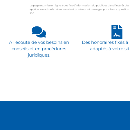
La page est mise en ligne à des fins d’information du public et dans l’intérêt de
application actuelle. Nous vous invitons à nous interroger pour toute quest
site.
xtremwebsite
Avocat Lille
A l'écoute de vos besoins en
Des honoraires fixés à 
conseils et en procédures
adaptés à votre sit
juridiques.