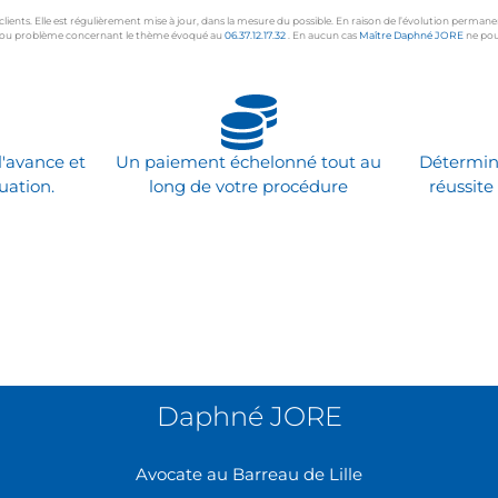
s clients. Elle est régulièrement mise à jour, dans la mesure du possible. En raison de l’évolution perman
ion ou problème concernant le thème évoqué au
06.37.12.17.32
. En aucun cas
Maître Daphné JORE
ne pour
l'avance et
Un paiement échelonné tout au
Détermin
uation.
long de votre procédure
réussite
Daphné JORE
Avocate au Barreau de Lille