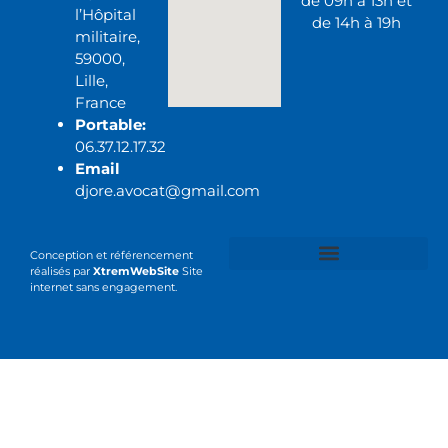
de 09h à 13h et
l’Hôpital
de 14h à 19h
militaire,
59000,
Lille,
France
Portable:
06.37.12.17.32
Email
djore.avocat@gmail.com
Conception et référencement
réalisés par
XtremWebSite
Site
internet sans engagement.