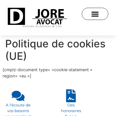
Avocate au Barreau de Lille
Politique de cookies
(UE)
[cmplz-document type= »cookie-statement »
region= »eu »]
A l'écoute de
Des
vos besoins
honoraires