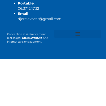
Portable:
06.37.12.17.32
Email
djore.avocat@gmail.com
Conception et référencement
réalisés par
XtremWebSite
Site
internet sans engagement.