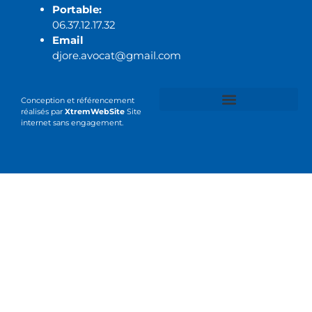
Portable:
06.37.12.17.32
Email
djore.avocat@gmail.com
Conception et référencement
réalisés par
XtremWebSite
Site
internet sans engagement.